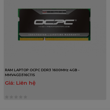
RAM LAPTOP OCPC DDR3 1600MHz 4GB -
MMV4GD316C11S
Giá:
Liên hệ
0
trên