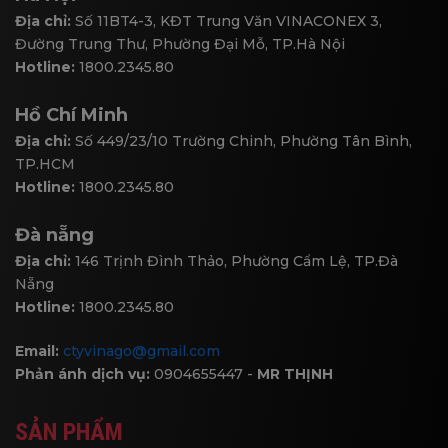
Địa chỉ:
Số 11BT4-3, KĐT Trung Văn VINACONEX 3,
Đường Trung Thư, Phường Đại Mỗ, TP.Hà Nội
Hotline:
1800.2345.80
Hồ Chí Minh
Địa chỉ:
Số 449/23/10 Trường Chinh, Phường Tân Bình,
TP.HCM
Hotline:
1800.2345.80
Đà nẵng
Địa chỉ:
146 Trịnh Đình Thảo, Phường Cẩm Lệ, TP.Đà
Nẵng
Hotline:
1800.2345.80
Email:
ctyvinago@gmail.com
Phản ánh dịch vụ:
0904655447 -
MR THỊNH
SẢN PHẨM