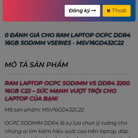
Từ khóa:
ram ocpc
,
Đăng ký
Thoát
0 ĐÁNH GIÁ CHO RAM LAPTOP OCPC DDR4
16GB SODIMM VSERIES - MSV16GD432C22
MÔ TẢ SẢN PHẨM
RAM LAPTOP OCPC SODIMM VS DDR4 3200
16GB C22 – SỨC MẠNH VƯỢT TRỘI CHO
LAPTOP CỦA BẠN!
Mã sản phẩm: MSV16GD432C22
OCPC SODIMM DDR4 là sự lựa chọn lý tưởng cho
những ai tìm kiếm hiệu suất cao trên laptop, đáp