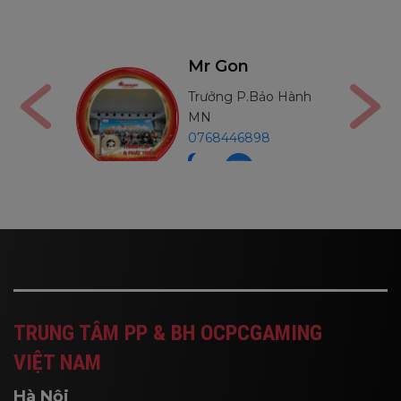
5
n
Mr Thường
P.Bảo Hành
Trưởng P.Bảo Hành
MB
6898
0971234540
TRUNG TÂM PP & BH OCPCGAMING
VIỆT NAM
Hà Nội