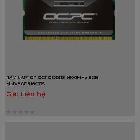
RAM LAPTOP OCPC DDR3 1600MHz 8GB -
MMV8GD316C11S
Giá:
Liên hệ
0
trên
5