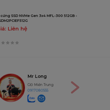
 cứng SSD NVMe Gen 3x4 MFL-300 512GB -
SDM2PCIEF512G
iá:
Liên hệ
rên
Mr Long
M
GĐ Miền Trung
GĐ
0917080555
09