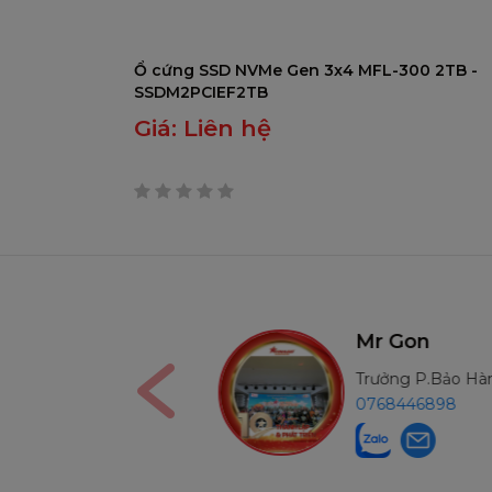
Ổ cứng SSD NVMe Gen 3x4 MFL-300 2TB -
SSDM2PCIEF2TB
Giá:
Liên hệ
0
trên
5
Ms Nga
Mr Gon
Kế Toán
Trưởng P.Bảo H
0906291210
0768446898