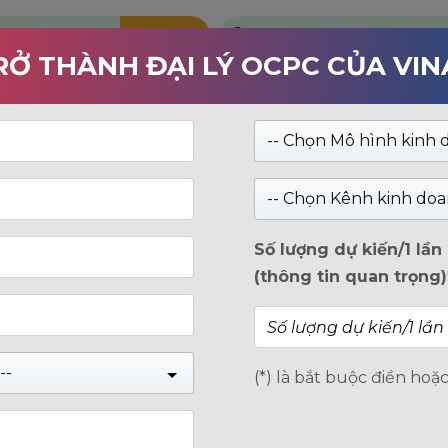
Kiểm tra
RỞ THÀNH ĐẠI LÝ OCPC CỦA VI
RANG CHỦ
SẢN PHẨM
GIỚI THIỆU
TIN 
-- Chọn Mô hình kinh 
VMe Gen 3x4
Ổ cứng SSD NVMe Gen 3x4 MFL-300 1TB - SSDM
Ổ cứng SSD NVMe Gen 3x4
-- Chọn Kênh kinh doa
SSDM2PCIEF1TB
Số lượng dự kiến/1 lầ
(thông tin quan trọng)
0
(Xem 0 đánh giá)
trên
Giá:
Liên hệ
5
--
(*) là bắt buộc điền hoặ
Nâng cấp lưu trữ hệ thống laptop hoặc d
PCIe SSD MFL-300