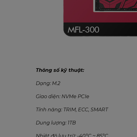
Thông số kỹ thuật:
Dạng: M.2
Giao diện: NVMe PCIe
Tính năng: TRIM, ECC, SMART
Dung lượng: 1TB
Nhiệt độ lưu trữ: -40°C ~ 85°C