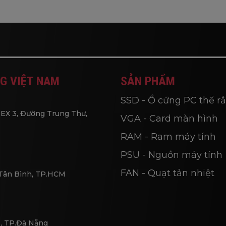
G VIỆT NAM
SẢN PHẨM
SSD - Ổ cứng PC thể r
EX 3, Đường Trung Thư,
VGA - Card màn hình
RAM - Ram máy tính
PSU - Nguồn máy tính
FAN - Quạt tản nhiệt
 Tân Bình, TP.HCM
, TP.Đà Nẵng