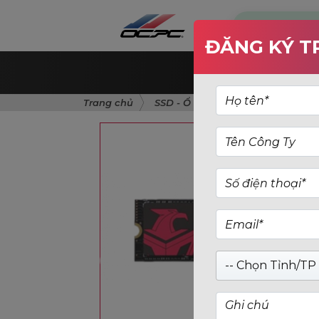
ĐĂNG KÝ T
T
Trang chủ
SSD - Ổ cứng máy tính
SSD N
-- Chọn Tỉnh/TP 