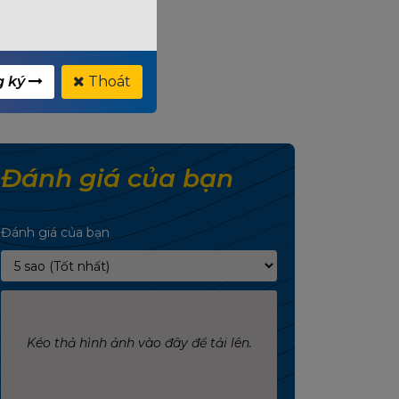
80
g ký
Thoát
Đánh giá của bạn
Đánh giá của bạn
Kéo thả hình ảnh vào đây để tải lên.