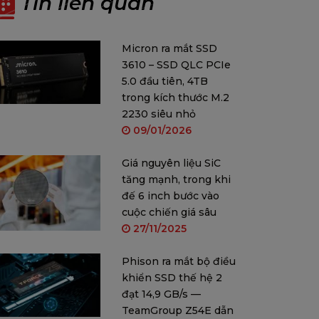
Tin liên quan
Micron ra mắt SSD
3610 – SSD QLC PCIe
5.0 đầu tiên, 4TB
trong kích thước M.2
2230 siêu nhỏ
09/01/2026
Giá nguyên liệu SiC
tăng mạnh, trong khi
đế 6 inch bước vào
cuộc chiến giá sâu
27/11/2025
Phison ra mắt bộ điều
khiển SSD thế hệ 2
đạt 14,9 GB/s —
TeamGroup Z54E dẫn