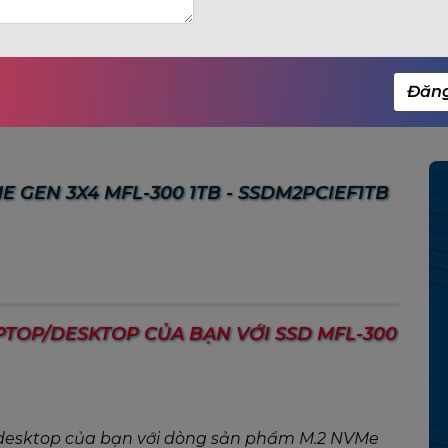
HOTLINE: 1800.2345.
Danh mục:
SSD NVMe Gen 3x4
Đăn
Từ khóa:
SSD OCPC
,
 GEN 3X4 MFL-300 1TB - SSDM2PCIEF1TB
TOP/DESKTOP CỦA BẠN VỚI SSD MFL-300
 desktop của bạn với dòng sản phẩm M.2 NVMe