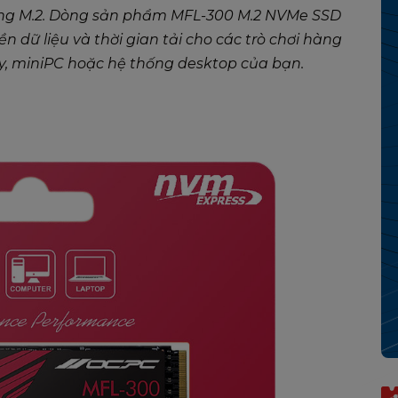
ng M.2. Dòng sản phẩm MFL-300 M.2 NVMe SSD
ền dữ liệu và thời gian tải cho các trò chơi hàng
ay, miniPC hoặc hệ thống desktop của bạn.