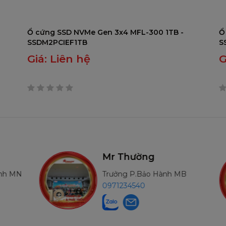
Ổ cứng SSD NVMe Gen 3x4 MFL-300 1TB -
Ổ
SSDM2PCIEF1TB
S
Giá:
Liên hệ
G
0
0
trên
t
5
5
Mr Thường
ành MN
Trưởng P.Bảo Hành MB
0971234540