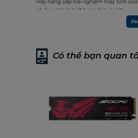
Hãy nâng cấp trải nghiệm máy tính củ
nhận sự khác biệt trong hiệu suất!
Xe
Có thể bạn quan t