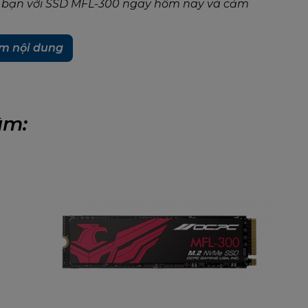
a bạn với SSD MFL-300 ngay hôm nay và cảm
m nội dung
âm: