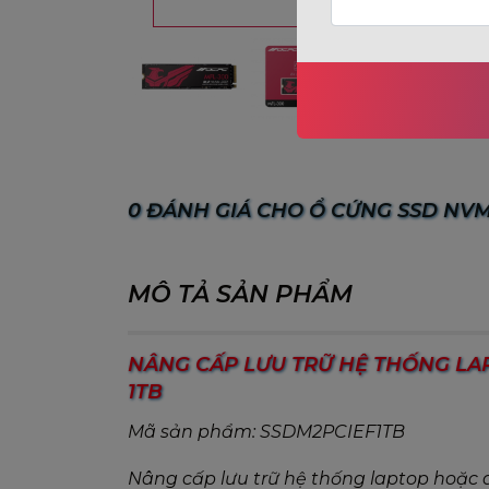
0 ĐÁNH GIÁ CHO Ổ CỨNG SSD NVME
MÔ TẢ SẢN PHẨM
NÂNG CẤP LƯU TRỮ HỆ THỐNG LAP
1TB
Mã sản phẩm: SSDM2PCIEF1TB
Nâng cấp lưu trữ hệ thống laptop hoặc