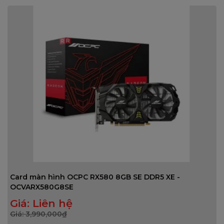
Card màn hình OCPC RX580 8GB SE DDR5 XE -
OCVARX580G8SE
Giá:
Liên hệ
Giá:
3,990,000
₫