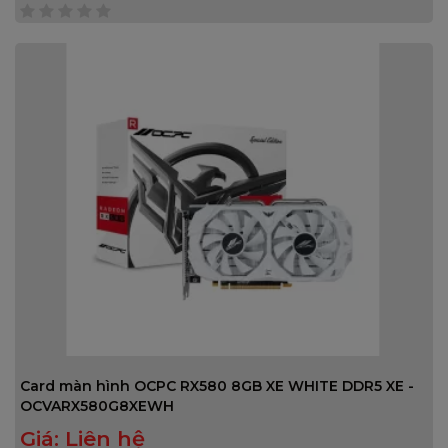
0
trên
5
Card màn hình OCPC RX580 8GB XE WHITE DDR5 XE -
OCVARX580G8XEWH
Giá:
Liên hệ