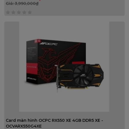
Giá:
3,990,000
₫
0
trên
5
Card màn hình OCPC RX550 XE 4GB DDR5 XE -
OCVARX550G4XE