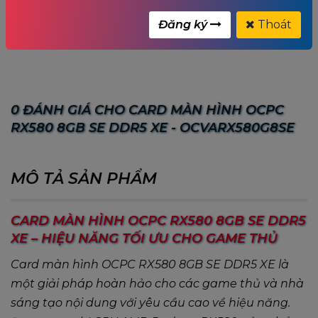
Danh mục:
AMD RX 500 Series
Đăng ký
Thoát
Từ khóa:
rx580
,
ocpc rx580
,
0 ĐÁNH GIÁ CHO CARD MÀN HÌNH OCPC
RX580 8GB SE DDR5 XE - OCVARX580G8SE
MÔ TẢ SẢN PHẨM
CARD MÀN HÌNH OCPC RX580 8GB SE DDR5
XE – HIỆU NĂNG TỐI ƯU CHO GAME THỦ
Card màn hình OCPC RX580 8GB SE DDR5 XE là
một giải pháp hoàn hảo cho các game thủ và nhà
sáng tạo nội dung với yêu cầu cao về hiệu năng.