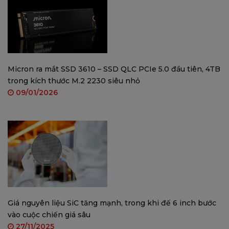
Bảo Hành Chính Hãng
Sản phẩm được bảo hành chính hãng 12 tháng,
mang lại sự an tâm cho người dùng trong suốt
quá trình sử dụng.
Micron ra mắt SSD 3610 – SSD QLC PCIe 5.0 đầu tiên, 4TB
trong kích thước M.2 2230 siêu nhỏ
Nâng cấp hệ thống của bạn ngay hôm nay với
09/01/2026
OCPC RX580 8GB SE DDR5 XE để tận hưởng trải
nghiệm game đỉnh cao cùng hiệu năng vượt trội!
Giá nguyên liệu SiC tăng mạnh, trong khi đế 6 inch bước
vào cuộc chiến giá sâu
27/11/2025