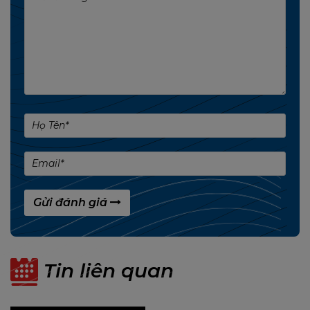
của sản phẩm và duy trì hiệu suất cao trong suốt
quá trình hoạt động.
Cổng Kết Nối Đa Dạng
Sản phẩm có 3 cổng DisplayPort và 1 cổng HDMI,
giúp dễ dàng kết nối với các loại màn hình hiện
đại. Điều này đặc biệt hữu ích cho những người
cần hiệu năng đồ họa cao để xử lý các công việc
như thiết kế đồ họa, chỉnh sửa video hay chơi
game trên nhiều màn hình cùng lúc.
Gửi đánh giá
Tối Ưu Năng Lượng
Với TDP chỉ 150W, RX580 8GB SE DDR5 XE tiết kiệm
điện năng, và chỉ yêu cầu nguồn phụ 1x 8-pin với
Tin liên quan
công suất nguồn tối thiểu là 450W, dễ dàng tương
thích với nhiều hệ thống PC.