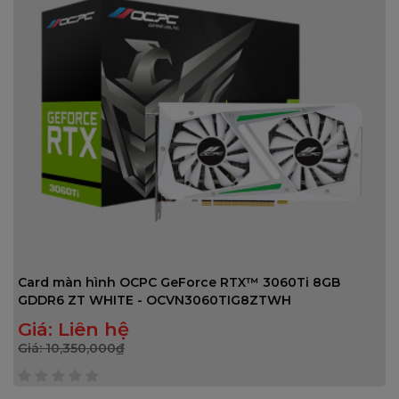
Card màn hình OCPC GeForce RTX™ 3060Ti 8GB
GDDR6 ZT WHITE - OCVN3060TIG8ZTWH
Giá:
Liên hệ
Giá:
10,350,000
₫
0