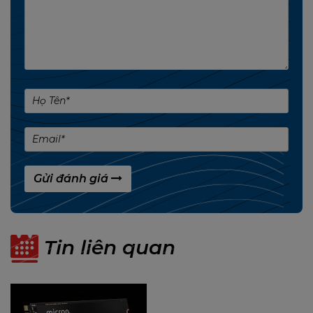
Cổng xuất hình:
1 x HDMI
3 x DisplayPort
Độ phân giải tối đa: Hỗ trợ hiển thị 4K và hơn thế
nữa.
Yêu cầu hệ thống:
Gửi đánh giá
Nguồn phụ: 2 x 6-pin
Công suất nguồn tối thiểu: 650W
Tin liên quan
Nhiệt độ GPU tối đa: 93°C
Hiệu năng vượt trội:
GeForce RTX™ 3070 được thiết kế để mang lại hiệu