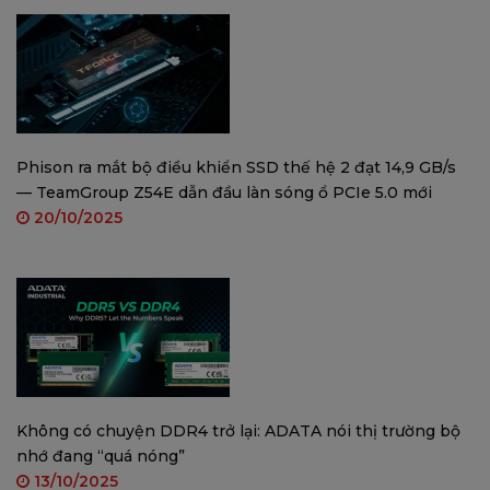
livestream hay thiết kế đồ họa cao cấp!
Hãy nâng cấp PC của bạn với OCPC RTX 3070
ngay hôm nay! 🔥
Phison ra mắt bộ điều khiển SSD thế hệ 2 đạt 14,9 GB/s
— TeamGroup Z54E dẫn đầu làn sóng ổ PCIe 5.0 mới
20/10/2025
Không có chuyện DDR4 trở lại: ADATA nói thị trường bộ
nhớ đang “quá nóng”
13/10/2025