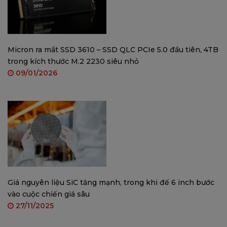
suất đỉnh cao cho cả game thủ và nhà sáng tạo
nội dung. Với kiến trúc Ampere mạnh mẽ, RTX 3070
trang bị:
Micron ra mắt SSD 3610 – SSD QLC PCIe 5.0 đầu tiên, 4TB
Nhân RT Cores thế hệ mới, đem lại đồ họa ray-
trong kích thước M.2 2230 siêu nhỏ
09/01/2026
traced chân thực nhất.
Nhân Tensor Cores, hỗ trợ công nghệ AI tiên tiến,
giúp tăng cường hiệu suất và chất lượng hình ảnh.
Công nghệ DLSS, cải thiện tốc độ khung hình mà
không làm giảm chất lượng.
Bảo hành:
Giá nguyên liệu SiC tăng mạnh, trong khi đế 6 inch bước
36 tháng chính hãng Vinago.
vào cuộc chiến giá sâu
27/11/2025
💥 Lựa chọn hoàn hảo cho mọi nhu cầu gaming,