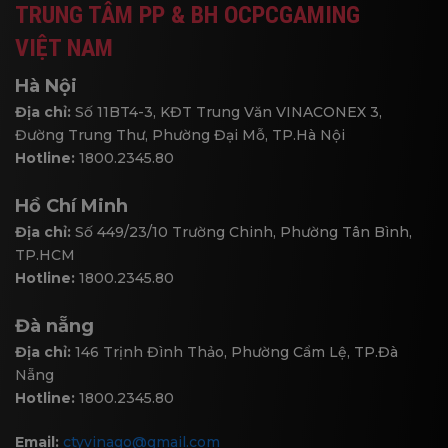
TRUNG TÂM PP & BH OCPCGAMING
VIỆT NAM
Hà Nội
Địa chỉ:
Số 11BT4-3, KĐT Trung Văn VINACONEX 3,
Đường Trung Thư, Phường Đại Mỗ, TP.Hà Nội
Hotline:
1800.2345.80
Hồ Chí Minh
Địa chỉ:
Số 449/23/10 Trường Chinh, Phường Tân Bình,
TP.HCM
Hotline:
1800.2345.80
Đà nẵng
Địa chỉ:
146 Trịnh Đình Thảo, Phường Cẩm Lệ, TP.Đà
Nẵng
Hotline:
1800.2345.80
Email:
ctyvinago@gmail.com