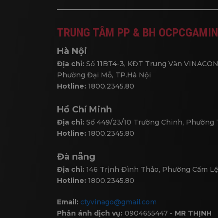
TRUNG TÂM PP & BH OCPCGAMIN
Hà Nội
Địa chỉ:
Số 11BT4-3, KĐT Trung Văn VINACON
Phường Đại Mỗ, TP.Hà Nội
Hotline:
1800.2345.80
Hồ Chí Minh
Địa chỉ:
Số 449/23/10 Trường Chinh, Phường
Hotline:
1800.2345.80
Đà nẵng
Địa chỉ:
146 Trịnh Đình Thảo, Phường Cẩm Lệ
Hotline:
1800.2345.80
Email:
ctyvinago@gmail.com
Phản ánh dịch vụ:
0904655447 -
MR THỊNH