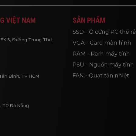
G VIỆT NAM
SẢN PHẨM
SSD - Ổ cứng PC thể r
EX 3, Đường Trung Thư,
VGA - Card màn hình
RAM - Ram máy tính
PSU - Nguồn máy tính
FAN - Quạt tản nhiệt
 Tân Bình, TP.HCM
, TP.Đà Nẵng