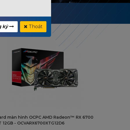
g ký
Thoát
ard màn hình OCPC AMD Radeon™ RX 6700
T 12GB - OCVARX6700XTG12D6