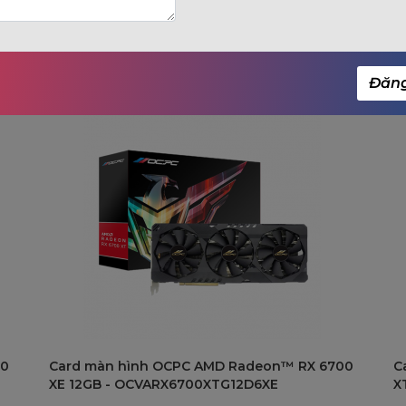
, OCPC Gaming
Đăn
00
Card màn hình OCPC AMD Radeon™ RX 6700
C
XE 12GB - OCVARX6700XTG12D6XE
X