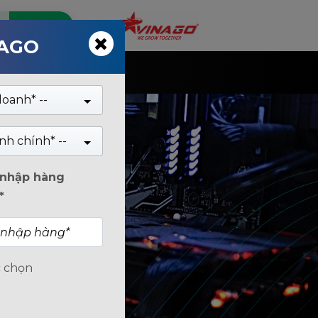
Tìm kiếm
NAGO
TỨC
doanh* --
nh chính* --
n nhập hàng
*
c chọn