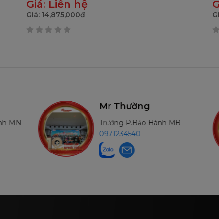
Giá:
Liên hệ
G
Giá:
14,875,000
₫
G
0
0
trên
t
5
5
Mr Thường
ành MN
Trưởng P.Bảo Hành MB
0971234540