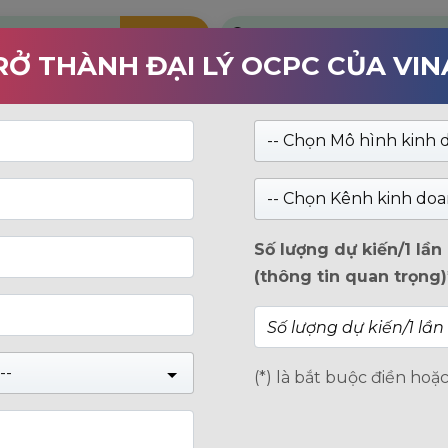
Kiểm tra
RỞ THÀNH ĐẠI LÝ OCPC CỦA VI
RANG CHỦ
SẢN PHẨM
GIỚI THIỆU
TIN 
-- Chọn Mô hình kinh 
-- Chọn Kênh kinh doa
Số lượng dự kiến/1 lầ
(thông tin quan trọng)
--
(*) là bắt buộc điền hoặ