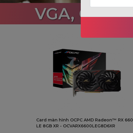
VGA, OCPC
Card màn hình OCPC AMD Radeon™ RX 66
LE 8GB XR - OCVARX6600LEG8D6XR