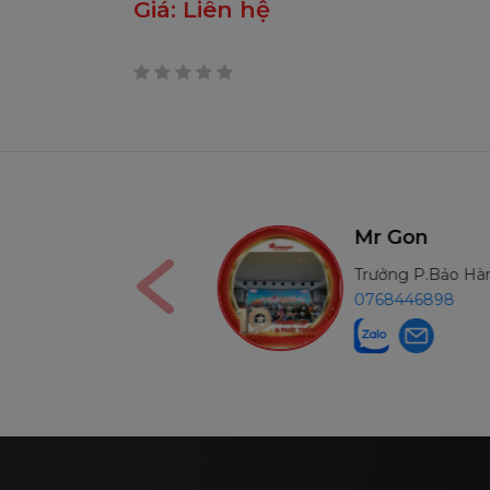
Giá:
Liên hệ
0
trên
5
Ms Nga
Mr Gon
Kế Toán
Trưởng P.Bảo H
0906291210
0768446898