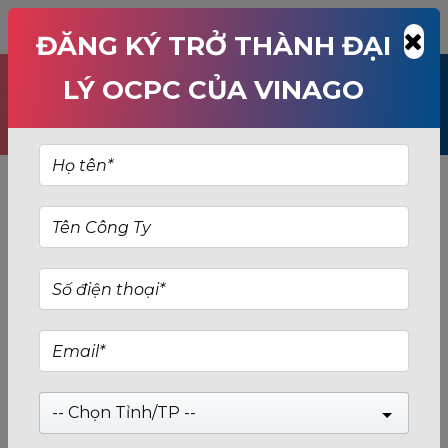
TÌM KIẾM: CARD-DO-HOA-OCPC
ĐĂNG KÝ TRỞ THÀNH ĐẠI
LÝ OCPC CỦA VINAGO
-- Chọn Tỉnh/TP --