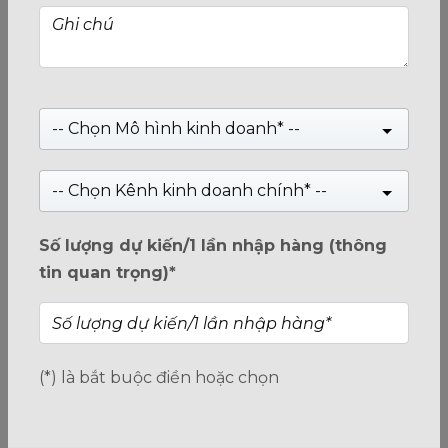
-- Chọn Mô hình kinh doanh* --
-- Chọn Kênh kinh doanh chính* --
Card màn hình OCPC AMD Radeon™ RX 6700 XT
Số lượng dự kiến/1 lần nhập hàng (thông
12GB - OCVARX6700XTG12D6
tin quan trọng)*
Giá:
Liên hệ
Giá:
11,250,000
₫
0
(*) là bắt buộc điền hoặc chọn
trên
5