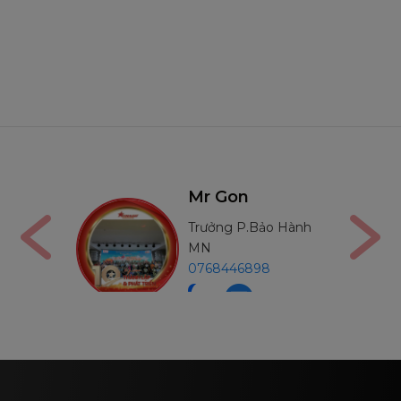
0
trên
5
Nga
Mr Gon
án
Trưởng P.Bảo Hành
91210
MN
0768446898