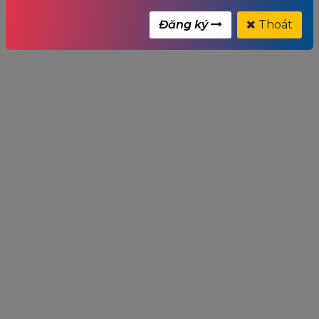
Đăng ký
Thoát
Card màn hình OCPC GeForce GTX™ 1050 Ti 4GB -
OCVN1050TIG4D5
Giá:
Liên hệ
Giá:
4,350,000
₫
0
trên